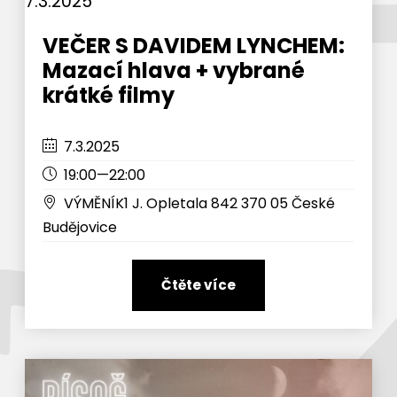
7.3.2025
VEČER S DAVIDEM LYNCHEM:
Mazací hlava + vybrané
krátké filmy
7.3.2025
19:00—22:00
VÝMĚNÍK1 J. Opletala 842 370 05 České
Budějovice
Čtěte více