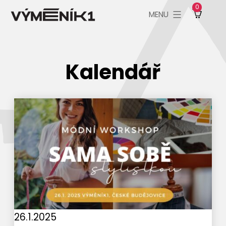
Přejít
MENU
k
Výměník1
obsahu
Kalendář
26.1.2025