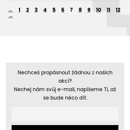
←
1
2
3
4
5
6
7
8
9
10
11
12
→
Nechceš propásnout žádnou z našich
akcí?
Nechej nám svůj e-mail, napíšeme Ti, až
se bude něco dít.