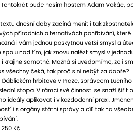
y. Tentokrát bude naším hostem Adam Vokáč, po
textu dnešní doby začíná měnit i tak zkostnatěl
vých přírodních alternativách pohřbívání, které 
 možná i vám jednou poskytnou větší smysl a út
e spolu nad tím, jak znovu nalézt smysl v jedno
 i krajině samotné. Možná si uvědomíme, že i sm
nás všechny čeká, tak proč s ní nebýt za dobře?
Ďáblickém hřbitově v Praze, správcem Lučního 
lední stopa. V rámci své činnosti se snaží šíři
ho ideály aplikovat i v každodenní praxi. Jméne
tí i s orgány státní správy a cílí tak na všeobecn
ívání.
 250 Kč