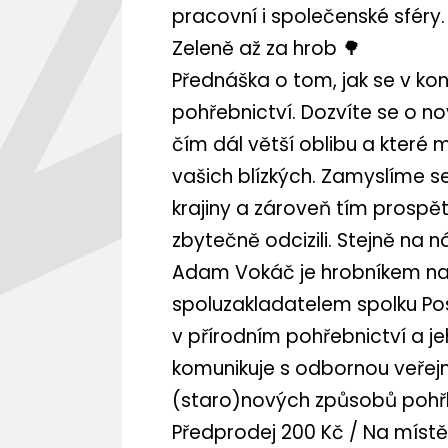
pracovní i společenské sfér
Zeleně až za hrob 🌳
Přednáška o tom, jak se v kon
pohřebnictví. Dozvíte se o no
čím dál větší oblibu a které
vašich blízkých. Zamyslíme s
krajiny a zároveň tím prospět
zbytečně odcizili. Stejně na 
Adam Vokáč je hrobníkem na 
spoluzakladatelem spolku Pos
v přírodním pohřebnictví a je
komunikuje s odbornou veřejnos
(staro)nových způsobů pohřb
Předprodej 200 Kč / Na místě