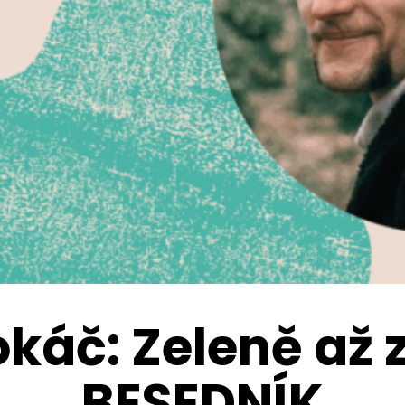
áč: Zeleně až z
BESEDNÍK