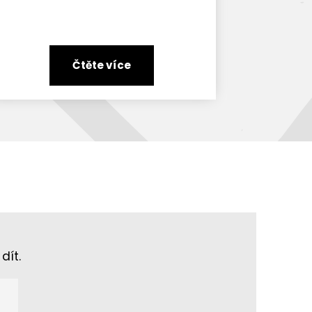
Čtěte více
dít.