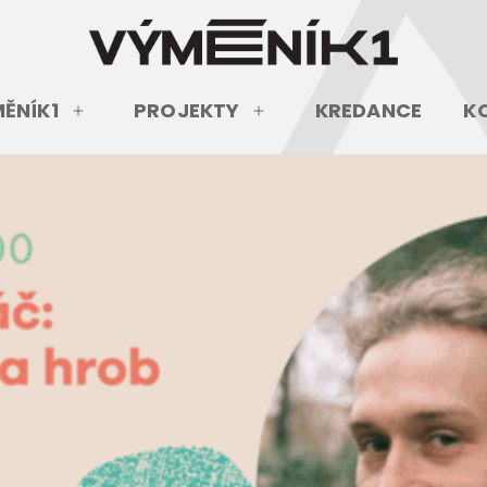
ĚNÍK1
PROJEKTY
KREDANCE
K
Otevřít
Otevřít
menu
menu