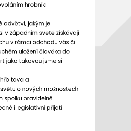
voláním hrobník!
é odvětví, jakým je
si v západním světě získávají
ěchu v rámci odchodu vás či
duchém uložení člověka do
rt jako takovou jsme si
hřbitova a
t osvětu o nových možnostech
m spolku pravidelně
é i legislativní přijetí