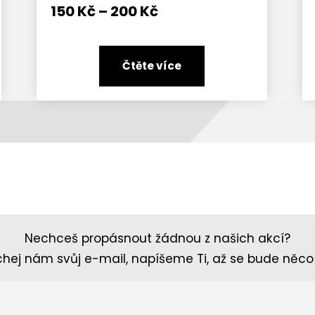
Rozpětí
150
Kč
–
200
Kč
cen:
150 Kč
až
Čtěte více
200 Kč
Nechceš propásnout žádnou z našich akcí?
hej nám svůj e-mail, napíšeme Ti, až se bude něco 