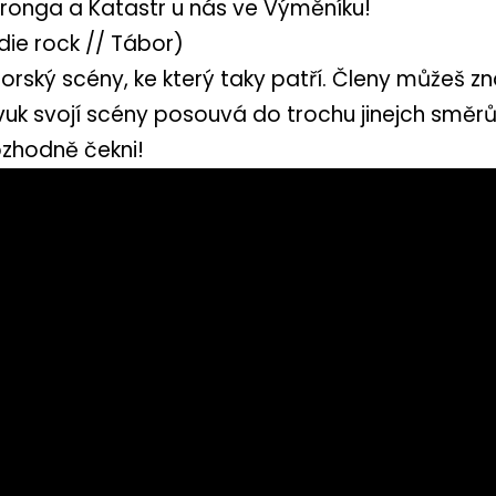
ronga a Katastr u nás ve Výměníku!
die rock // Tábor)
orský scény, ke který taky patří. Členy můžeš z
vuk svojí scény posouvá do trochu jinejch směrů.
rozhodně čekni!