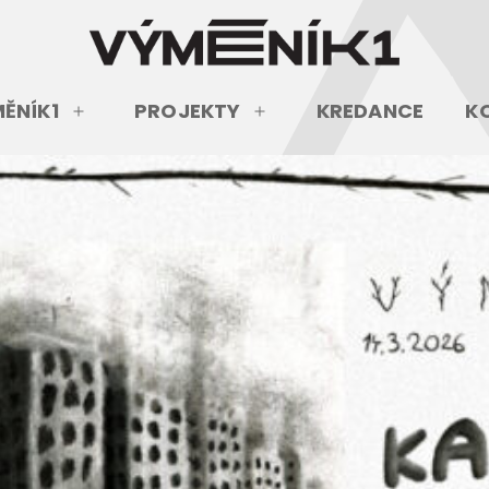
ĚNÍK1
PROJEKTY
KREDANCE
K
Otevřít
Otevřít
menu
menu