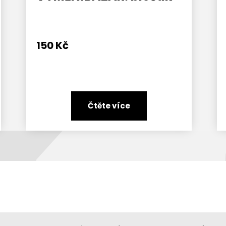
150
Kč
Čtěte více