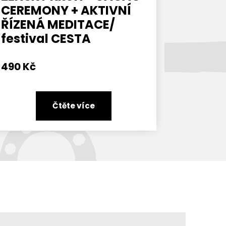
CEREMONY + AKTIVNÍ
ŘÍZENÁ MEDITACE/
festival CESTA
490
Kč
Čtěte více