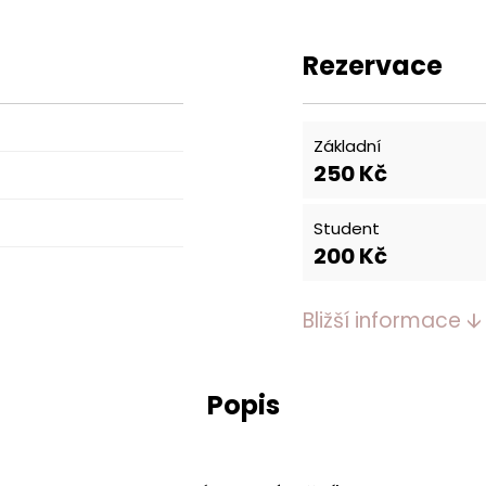
Rezervace
Základní
250
Kč
Student
200
Kč
Bližší informace 🡫
Popis