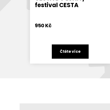
festival CESTA
950
Kč
Čtěte více