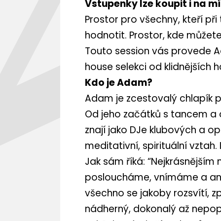
Vstupenky lze koupit i na mí
Prostor pro všechny, kteří při
hodnotit. Prostor, kde můžete 
Touto session vás provede Ad
house selekci od klidnějšíc
Kdo je Adam?
Adam je zcestovalý chlapík pl
Od jeho začátků s tancem a ob
znají jako DJe klubových a o
meditativní, spirituální vzta
Jak sám říká: “Nejkrásnější
posloucháme, vnímáme a ani ne
všechno se jakoby rozsvítí, zp
nádherný, dokonalý až nepop