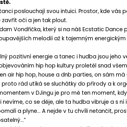
stě.
 tanci poslouchají svou intuici. Prostor, kde vás
zavřít oči a jen tak plout.
am Vondřička, který si na náš Ecstatic Dance př
h houpavějších melodií až k tajemným energick
ný pozitivní energie a tanec i hudba jsou jeho v
jevováním hip hop kultury proletěl snad všemi ž
pen air hip hop, house a dnb parties, on sám m
h. I proto rád utíká se sluchátky do přírody a k
m momentem v DJingu je pro mě ten moment, kdy 
víme, co se děje, ale ta hudba vibruje a s ní i
omalí a plyne… A nejde v tu chvíli netančit, pros
satelný…”