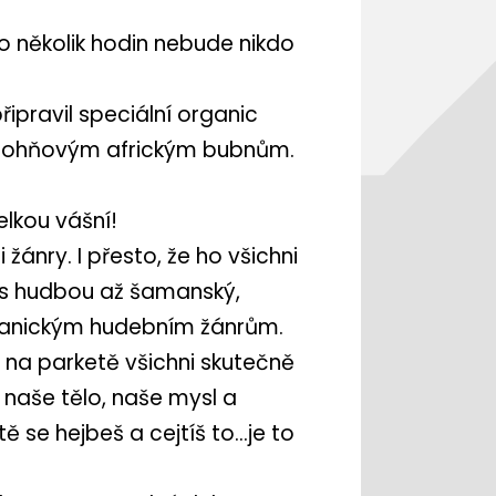
 po několik hodin nebude nikdo
ipravil speciální organic
ým ohňovým africkým bubnům.
elkou vášní!
ánry. I přesto, že ho všichni
á s hudbou až šamanský,
 organickým hudebním žánrům.
na parketě všichni skutečně
 naše tělo, naše mysl a
tě se hejbeš a cejtíš to…je to