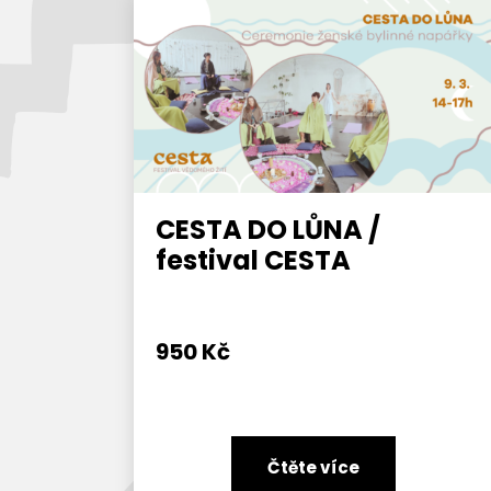
CESTA DO LŮNA /
festival CESTA
950
Kč
Čtěte více