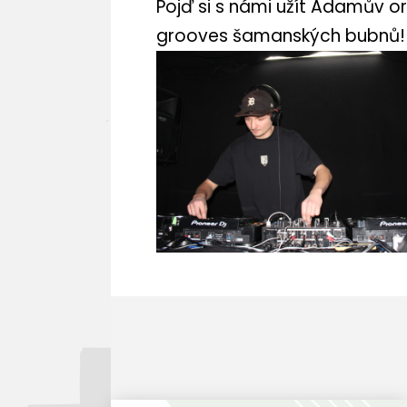
Pojď si s námi užít Adamův o
grooves šamanských bubnů!