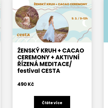
ŽENSKÝ KRUH + CACAO
CEREMONY + AKTIVNÍ
ŘÍZENÁ MEDITACE/
festival CESTA
490
Kč
Čtěte více