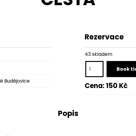
Rezervace
43 skladem
ECSTATIC
Book ti
DANCE
ké Budějovice
session
Cena:
150
Kč
/
festival
CESTA
Popis
množství