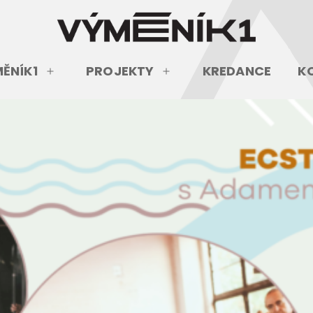
ĚNÍK1
PROJEKTY
KREDANCE
K
Otevřít
Otevřít
menu
menu